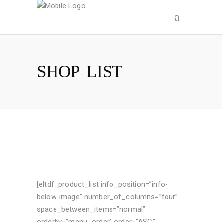
SHOP LIST
[eltdf_product_list info_position=”info-
below-image” number_of_columns=”four”
space_between_items=”normal”
orderby=”menu_order” order=”ASC”