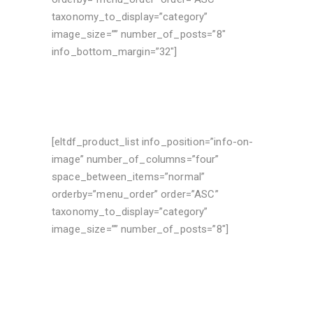
taxonomy_to_display=”category”
image_size=”” number_of_posts=”8″
info_bottom_margin=”32″]
[eltdf_product_list info_position=”info-on-
image” number_of_columns=”four”
space_between_items=”normal”
orderby=”menu_order” order=”ASC”
taxonomy_to_display=”category”
image_size=”” number_of_posts=”8″]